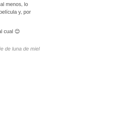
al menos, lo
elícula y, por
al cual 😊
je de luna de miel