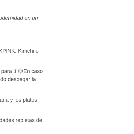
odernidad en un
s
CKPINK, Kimchi o
 para ti 😊En caso
ndo despegar la
ana y los platos
udades repletas de