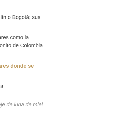
lín o Bogotá; sus
ares como la
bonito de Colombia
ares donde se
ia
aje de luna de miel