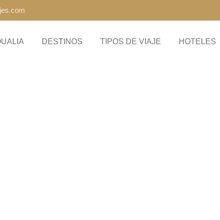
ajes.com
QUALIA
DESTINOS
TIPOS DE VIAJE
HOTELES
estinos de luna de miel