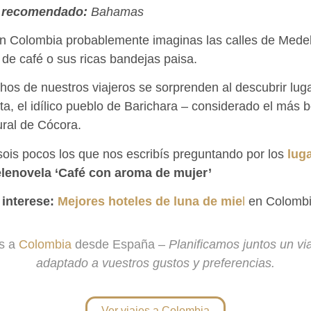
a recomendado:
Bahamas
 Colombia probablemente imaginas las calles de Medel
 de café o sus ricas bandejas paisa.
os de nuestros viajeros se sorprenden al descubrir lug
a, el idílico pueblo de Barichara – considerado el más 
tural de Cócora.
sois pocos los que nos escribís preguntando por los
lug
elenovela ‘Café con aroma de mujer’
 interese:
Mejores hoteles de luna de mie
l
en Colomb
os a
Colombia
desde España –
Planificamos juntos un vi
adaptado a vuestros gustos y preferencias.
Ver viajes a Colombia