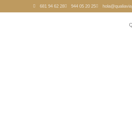
681 94 62 28
944 05 20 25
hola@qualiavi
Mejores d