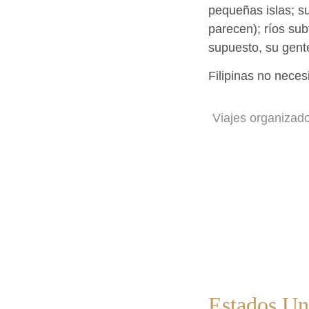
pequeñas islas; s
parecen); ríos su
supuesto, su gen
Filipinas no necesi
Viajes organizad
Estados Un