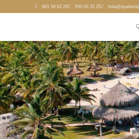
681 94 62 28
944 05 20 25
hola@qualiavi