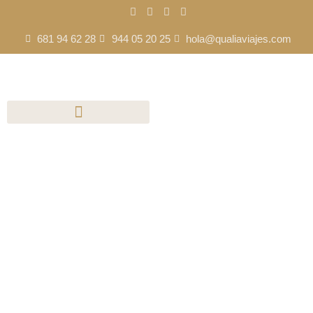
681 94 62 28
944 05 20 25
hola@qualiaviajes.com
Paradise