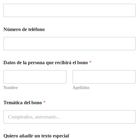
Número de teléfono
d
Datos de la persona que recibirá el bono
*
e
l
r
e
c
Nombre
Apellidos
i
b
Temática del bono
*
i
r
á
t
e
x
Quiero añadir un texto especial