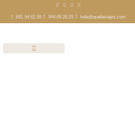
681 94 62 28
944 05 20 25
hola@qualiaviajes.com