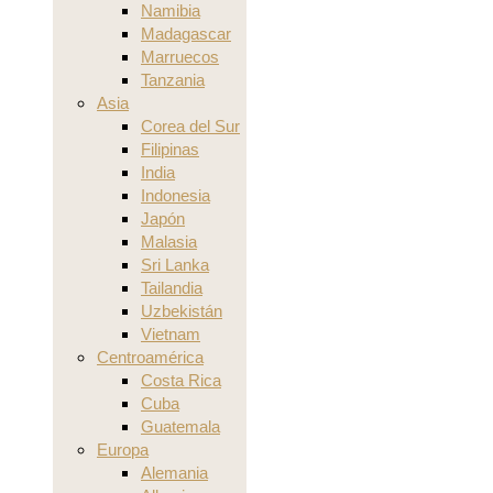
Namibia
Madagascar
Marruecos
Tanzania
Asia
Corea del Sur
Filipinas
India
Indonesia
Japón
Malasia
Sri Lanka
Tailandia
Uzbekistán
Vietnam
Centroamérica
Costa Rica
Cuba
Guatemala
Europa
Alemania