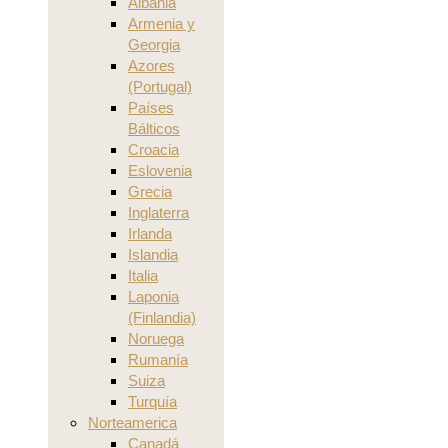
Albania
Armenia y
Georgia
Azores
(Portugal)
Países
Bálticos
Croacia
Eslovenia
Grecia
Inglaterra
Irlanda
Islandia
Italia
Laponia
(Finlandia)
Noruega
Rumanía
Suiza
Turquía
Norteamerica
Canadá