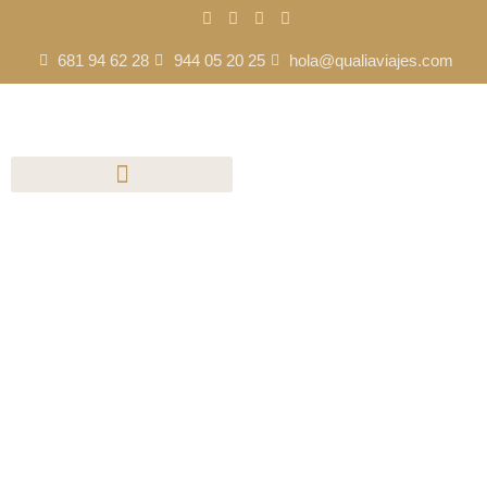
681 94 62 28
944 05 20 25
hola@qualiaviajes.com
Los 10 mejores
aeropuertos del mundo