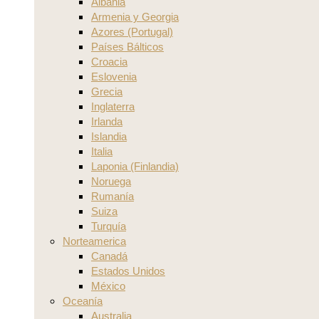
Albania
Armenia y Georgia
Azores (Portugal)
Países Bálticos
Croacia
Eslovenia
Grecia
Inglaterra
Irlanda
Islandia
Italia
Laponia (Finlandia)
Noruega
Rumanía
Suiza
Turquía
Norteamerica
Canadá
Estados Unidos
México
Oceanía
Australia