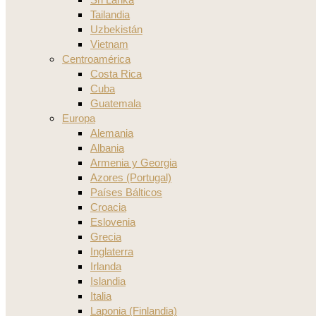
Tailandia
Uzbekistán
Vietnam
Centroamérica
Costa Rica
Cuba
Guatemala
Europa
Alemania
Albania
Armenia y Georgia
Azores (Portugal)
Países Bálticos
Croacia
Eslovenia
Grecia
Inglaterra
Irlanda
Islandia
Italia
Laponia (Finlandia)