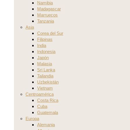
Namibia
Madagascar
Marruecos
Tanzania
Asia
Corea del Sur
Filipinas
India
Indonesia
Japón
Malasia
Sri Lanka
Tailandia
Uzbekistán
Vietnam
Centroamérica
Costa Rica
Cuba
Guatemala
Europa
Alemania