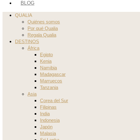
BLOG
QUALIA
Quiénes somos
Por qué Qualia
Regala Qualia
DESTINOS
África
Egipto
Kenia
Namibia
Madagascar
Marruecos
Tanzania
Asia
Corea del Sur
Filipinas
India
Indonesia
Japón
Malasia
Sri Lanka