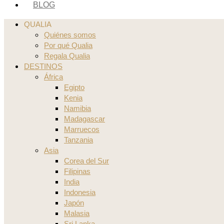
BLOG
QUALIA
Quiénes somos
Por qué Qualia
Regala Qualia
DESTINOS
África
Egipto
Kenia
Namibia
Madagascar
Marruecos
Tanzania
Asia
Corea del Sur
Filipinas
India
Indonesia
Japón
Malasia
Sri Lanka