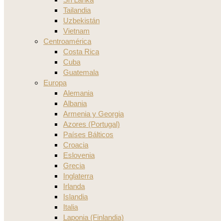
Tailandia
Uzbekistán
Vietnam
Centroamérica
Costa Rica
Cuba
Guatemala
Europa
Alemania
Albania
Armenia y Georgia
Azores (Portugal)
Países Bálticos
Croacia
Eslovenia
Grecia
Inglaterra
Irlanda
Islandia
Italia
Laponia (Finlandia)