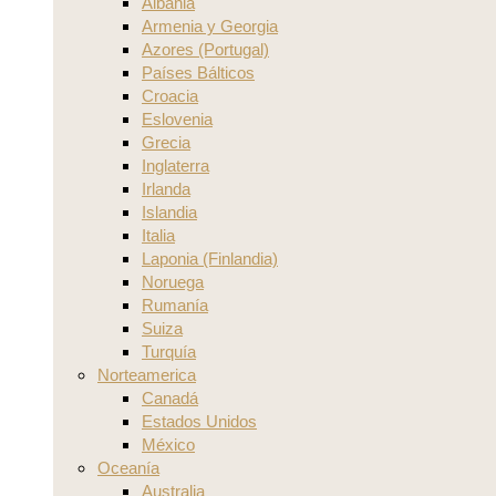
Albania
Armenia y Georgia
Azores (Portugal)
Países Bálticos
Croacia
Eslovenia
Grecia
Inglaterra
Irlanda
Islandia
Italia
Laponia (Finlandia)
Noruega
Rumanía
Suiza
Turquía
Norteamerica
Canadá
Estados Unidos
México
Oceanía
Australia