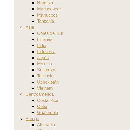
Namibia
Madagascar
Marruecos
Tanzania
Asia
Corea del Sur
Filipinas
India
Indonesia
Japón
Malasia
Sri Lanka
Tailandia
Uzbekistán
Vietnam
Centroamérica
Costa Rica
Cuba
Guatemala
Europa
Alemania