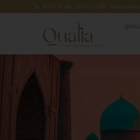
681 94 62 28
944 05 20 25
hola@qualiavi
QUALI