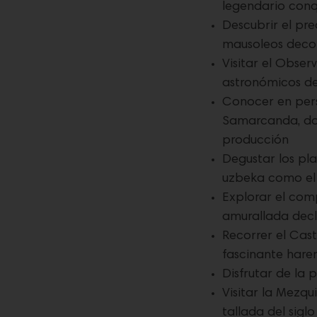
legendario conq
Descubrir el pr
mausoleos decor
Visitar el Obser
astronómicos del
Conocer en pers
Samarcanda, don
producción
Degustar los pl
uzbeka como el
Explorar el com
amurallada dec
Recorrer el Casti
fascinante har
Disfrutar de la 
Visitar la Mezq
tallada del siglo