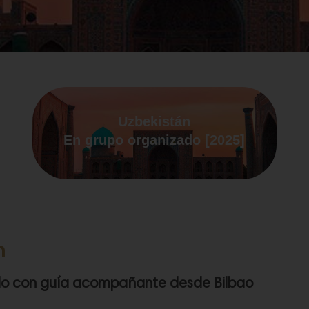
Uzbekistán
En grupo organizado [2025]
n
do con guía acompañante desde Bilbao