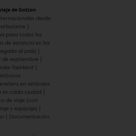
viaje de Gotzon
nternacionales desde
carburante |
a para todos los
s de estancia en los
llegada al país) |
0 de septiembre |
nda-Tashkent |
istóricos
rretera en vehículos
a en cada ciudad |
o de viaje (con
aje y equipaje) |
ino | Documentación