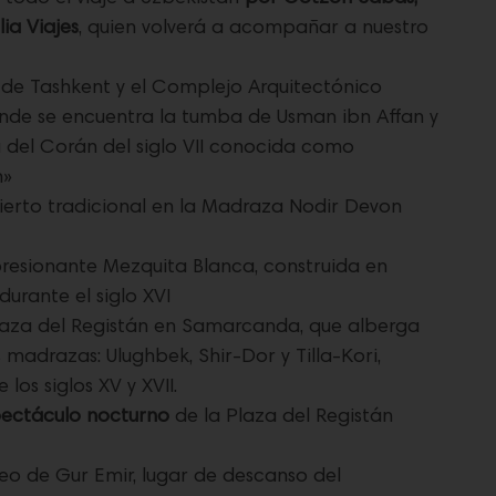
ia Viajes
, quien volverá a acompañar a nuestro
 de Tashkent y el Complejo Arquitectónico
nde se encuentra la tumba de Usman ibn Affan y
 del Corán del siglo VII conocida como
n»
cierto tradicional en la Madraza Nodir Devon
presionante Mezquita Blanca, construida en
urante el siglo XVI
laza del Registán en Samarcanda, que alberga
 madrazas: Ulughbek, Shir-Dor y Tilla-Kori,
 los siglos XV y XVII.
ectáculo nocturno
de la Plaza del Registán
leo de Gur Emir, lugar de descanso del