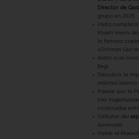
Director de Qual
grupo en 2025
Visita completa
Khasti Imom, do
la famosa copia
«Othman Qur’a
Asistir a un con
Begi
Descubrir la im
mármol blanco d
Pasear por la P
tres majestuosas
construidas entre
Disfrutar del
esp
iluminada
Visitar el Mauso