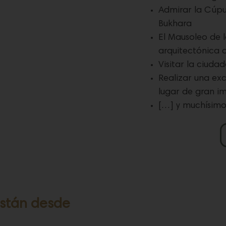
Admirar la Cúpu
Bukhara
El Mausoleo de 
arquitectónica d
Visitar la ciud
Realizar una ex
lugar de gran im
[…] y muchísim
istán desde