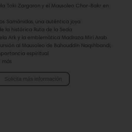
la Toki Zargaron y el Mausoleo Chor-Bakr en
los Samánidas, una auténtica joya
e la histórica Ruta de la Seda
adela Ark y la emblemática Madraza Miri Arab
cursión al Mausoleo de Bahouddin Naqshbandi,
portancia espiritual
o más
Solicita más información