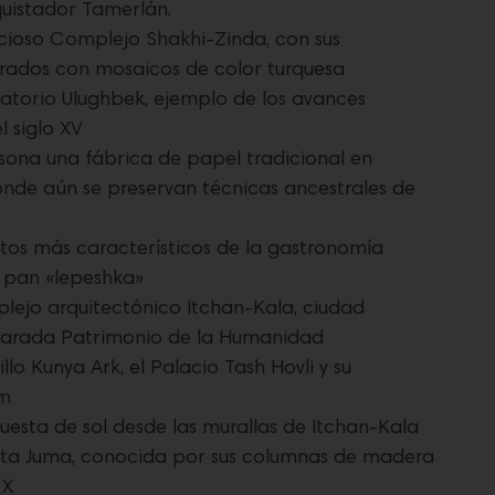
uistador Tamerlán.
ecioso Complejo Shakhi-Zinda, con sus
ados con mosaicos de color turquesa
vatorio Ulughbek, ejemplo de los avances
 siglo XV
ona una fábrica de papel tradicional en
de aún se preservan técnicas ancestrales de
atos más característicos de la gastronomía
 pan «lepeshka»
plejo arquitectónico Itchan-Kala, ciudad
larada Patrimonio de la Humanidad
llo Kunya Ark, el Palacio Tash Hovli y su
em
puesta de sol desde las murallas de Itchan-Kala
uita Juma, conocida por sus columnas de madera
 X