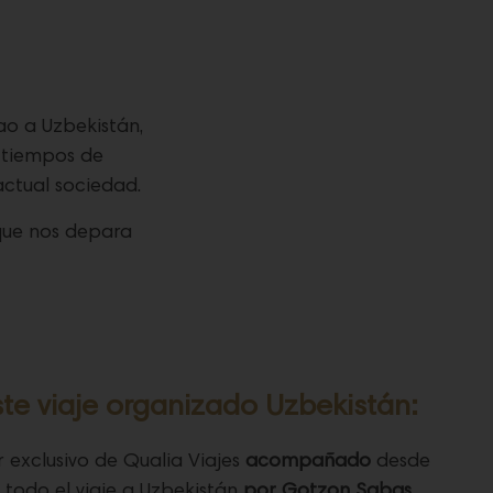
ao a Uzbekistán,
n tiempos de
 actual sociedad.
 que nos depara
te viaje organizado Uzbekistán:
r exclusivo de Qualia Viajes
acompañado
desde
 todo el viaje a Uzbekistán
por Gotzon Sabas,